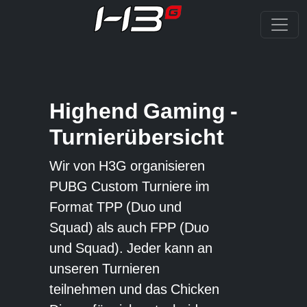
Highend Gaming -
Turnierübersicht
Wir von H3G organisieren
PUBG Custom Turniere im
Format TPP (Duo und
Squad) als auch FPP (Duo
und Squad). Jeder kann an
unseren Turnieren
teilnehmen und das Chicken